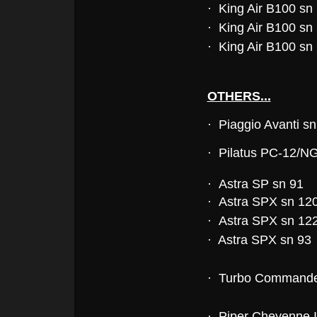
· King Air B100 sn
· King Air B100 sn
· King Air B100 sn
OTHERS...
· Piaggio Avanti s
· Pilatus PC-12/N
·
Astra SP sn 91
·
Astra SPX sn 12
·
Astra SPX sn 12
· Astra SPX sn 93
· Turbo Commande
· Piper Cheyenne 